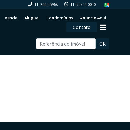
(11) 2669-6968
(11) 99744-0050
Venda
Aluguel
Condomínios
Anuncie Aqui
Contato
OK