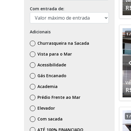
Ve
R
Com entrada de:
Adicionais
1
Churrasqueira na Sacada
Vista para o Mar
Acessibilidade
Gás Encanado
Ve
Academia
R
Prédio Frente ao Mar
Elevador
1
Com sacada
ATÉ 100% FINANCIADO