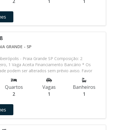
2
1
1
hes
8
AIA GRANDE - SP
beirópolis - Praia Grande SP Composição: 2
iro, 1 Vaga Aceita Financiamento Bancário * Os
idade podem ser alterados sem prévio aviso. Favor
em contato com nossa equipe
Quartos
Vagas
Banheiros
2
1
1
hes