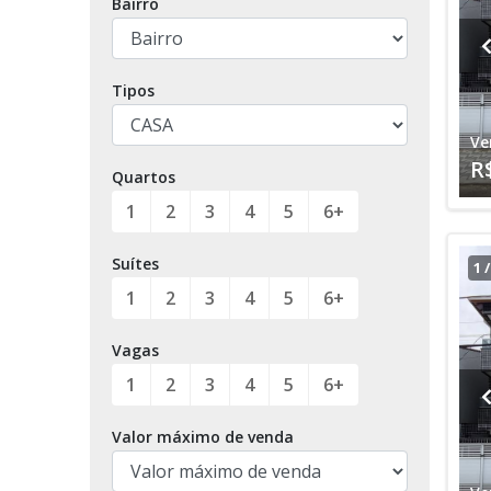
Bairro
Tipos
Ve
R
Quartos
1
2
3
4
5
6+
Suítes
1
1
2
3
4
5
6+
Vagas
1
2
3
4
5
6+
Valor máximo de venda