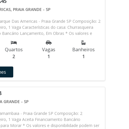
A45
ICAS, PRAIA GRANDE - SP
rque Das Americas - Praia Grande SP Composição: 2
iro, 1 Vaga Características do casa: Churrasqueira
o Bancário Lançamento, Em Obras * Os valores e
 ser alterados sem prévio aviso. Favor verificar
o com nossa equipe
Quartos
Vagas
Banheiros
2
1
1
hes
8
A GRANDE - SP
amambaia - Praia Grande SP Composição: 2
iro, 1 Vaga Aceita Financiamento Bancário
para Morar * Os valores e disponibilidade podem ser