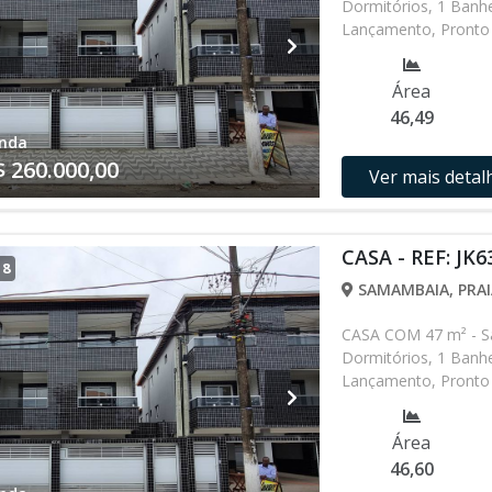
Dormitórios, 1 Banhe
Lançamento, Pronto 
alterados sem prévio
nossa equipe
Área
46,49
nda
$ 260.000,00
Ver mais detal
CASA - REF: JK6
/
8
SAMAMBAIA, PRAI
CASA COM 47 m² - S
Dormitórios, 1 Banhe
Lançamento, Pronto 
alterados sem prévio
nossa equipe
Área
46,60