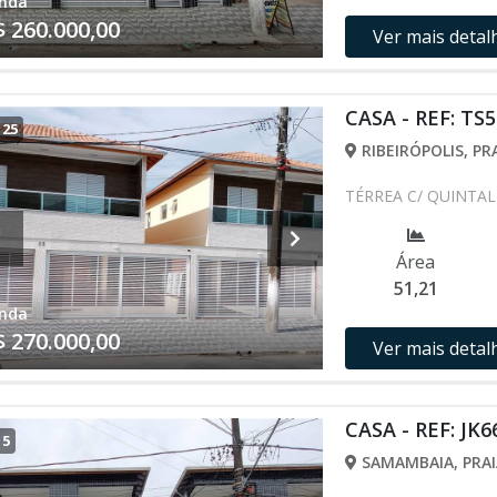
nda
$ 260.000,00
Ver mais detal
CASA - REF: TS5
/
25
RIBEIRÓPOLIS, PR
TÉRREA C/ QUINTAL
Área
51,21
nda
$ 270.000,00
Ver mais detal
CASA - REF: JK6
/
5
SAMAMBAIA, PRAI