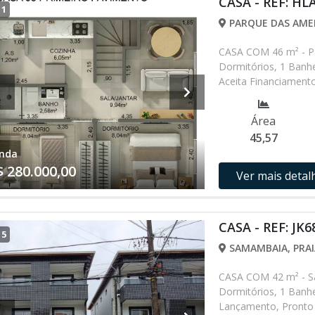
CASA - REF: HL
/
1
PARQUE DAS AMER
CASA COM 46 m² - Pa
Dormitórios, 1 Banhe
Aceita Financiament
disponibilidade podem
entrando em contat
Área
45,57
nda
$ 280.000,00
Ver mais detal
CASA - REF: JK6
/
5
SAMAMBAIA, PRAI
CASA COM 42 m² - S
Dormitórios, 1 Banhe
Lançamento, Pronto 