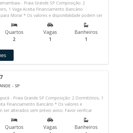
amambaia - Praia Grande SP Composição: 2
iro, 1 Vaga Aceita Financiamento Bancário
para Morar * Os valores e disponibilidade podem ser
 aviso. Favor verificar entrando em contato com
Quartos
Vagas
Banheiros
2
1
1
hes
7
ANDE - SP
purá - Praia Grande SP Composição: 2 Dormitórios, 1
ita Financiamento Bancário * Os valores e
 ser alterados sem prévio aviso. Favor verificar
o com nossa equipe
Quartos
Vagas
Banheiros