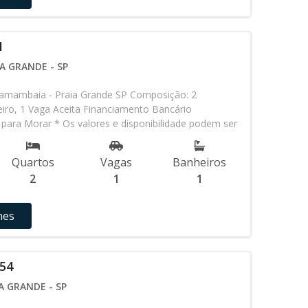
1
A GRANDE - SP
amambaia - Praia Grande SP Composição: 2
iro, 1 Vaga Aceita Financiamento Bancário
para Morar * Os valores e disponibilidade podem ser
 aviso. Favor verificar entrando em contato com
Quartos
Vagas
Banheiros
2
1
1
hes
F54
A GRANDE - SP