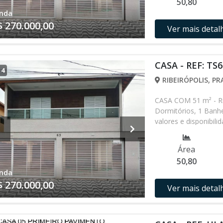
50,80
nda
$ 270.000,00
Ver mais detal
CASA - REF: TS6
/
4
RIBEIRÓPOLIS, PR
CASA COM 51 m² - Ri
Dormitórios, 1 Banhe
valores e disponibil
verificar entrando 
Área
50,80
nda
$ 270.000,00
Ver mais detal