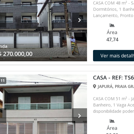
CASA COM 48 m² - S
Dormitórios, 1 Banhe
Lançamento, Pronto 
alterados sem prévio
nossa equipe
Área
47,74
nda
$ 270.000,00
Ver mais detal
CASA - REF: TS6
/
11
JAPURÁ, PRAIA GR
CASA COM 51 m² - Ja
Banheiro, 1 Vaga Ace
disponibilidade podem
entrando em contat
Área