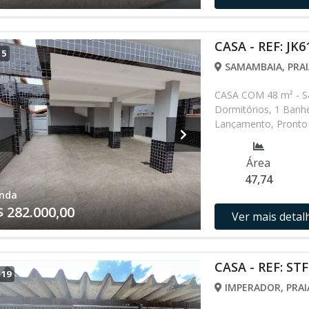
CASA - REF: JK6
/
5
SAMAMBAIA, PRAI
CASA COM 48 m² - S
Dormitórios, 1 Banhe
Lançamento, Pronto 
alterados sem prévio
nossa equipe
Área
47,74
nda
$ 282.000,00
Ver mais detal
CASA - REF: ST
/
19
IMPERADOR, PRAI