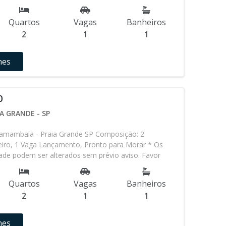
 aviso. Favor verificar entrando em contato com
Quartos
Vagas
Banheiros
2
1
1
hes
0
A GRANDE - SP
amambaia - Praia Grande SP Composição: 2
eiro, 1 Vaga Lançamento, Pronto para Morar * Os
idade podem ser alterados sem prévio aviso. Favor
em contato com nossa equipe
Quartos
Vagas
Banheiros
2
1
1
hes