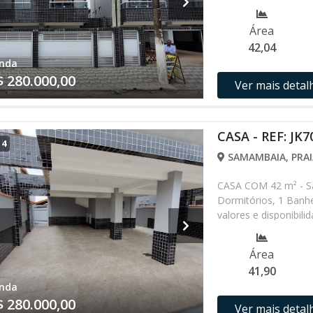
alterados sem prévio
nossa equipe
Área
42,04
nda
$ 280.000,00
Ver mais detal
CASA - REF: JK7
/
4
SAMAMBAIA, PRAI
CASA COM 42 m² - S
Dormitórios, 1 Banh
valores e disponibil
verificar entrando 
Área
41,90
nda
$ 280.000,00
Ver mais detal