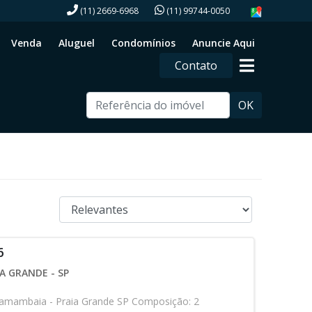
(11) 2669-6968
(11) 99744-0050
Venda
Aluguel
Condomínios
Anuncie Aqui
Contato
OK
6
A GRANDE - SP
amambaia - Praia Grande SP Composição: 2