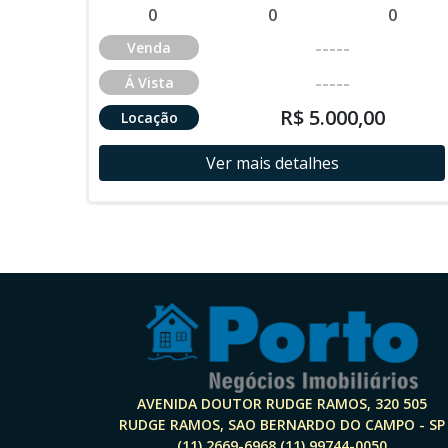
0
0
0
-----
Venda
-----
Á Vista
R$ 5.000,00
Locação
Ver mais detalhes
AVENIDA DOUTOR RUDGE RAMOS, 320 505
RUDGE RAMOS, SAO BERNARDO DO CAMPO - SP
(11) 2669-6968 (11) 99744-0050