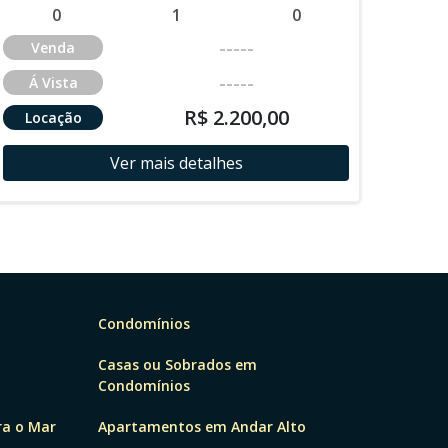
0
1
0
-----
Venda
-----
Á Vista
R$ 2.200,00
Locação
Ver mais detalhes
Condomínios
Casas ou Sobrados em
Condomínios
ra o Mar
Apartamentos em Andar Alto