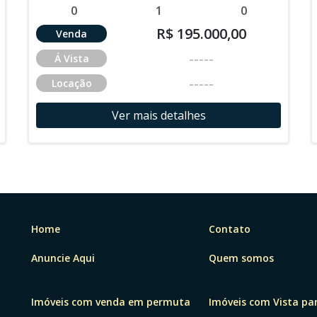
0
1
0
R$ 195.000,00
Venda
-----
Á Vista
-----
Locação
Ver mais detalhes
Home
Contato
Anuncie Aqui
Quem somos
Imóveis com venda em permuta
Imóveis com Vista pa